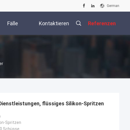
German
Fälle
Kontaktieren
Referenzen
Sie Uns
er
ienstleistungen, flüssiges Silikon-Spritzen
n
kon-Spritzen
00 Schüsse