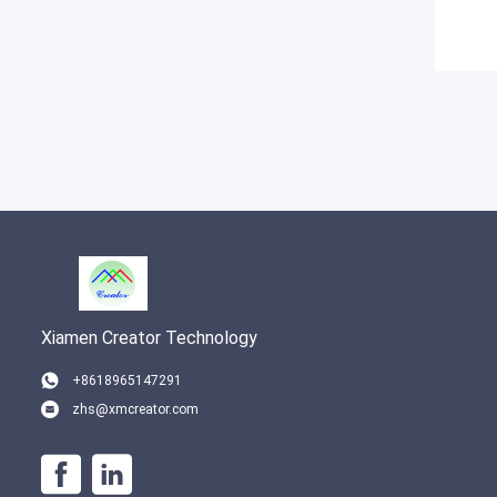
Xiamen Creator Technology
+8618965147291
zhs@xmcreator.com