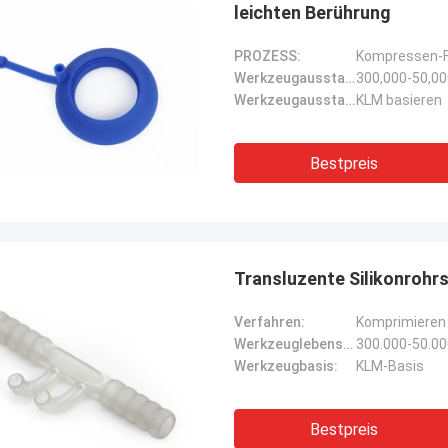
leichten Berührung
PROZESS:
Kompressen-F
Werkzeugausstattungsleben:
300,000-50,0
Werkzeugausstattungsbasis:
KLM basieren
Bestpreis
Transluzente Silikonrohrs
Verfahren:
Komprimieren
Werkzeuglebensdauer:
300.000-50.0
Werkzeugbasis:
KLM-Basis
Bestpreis