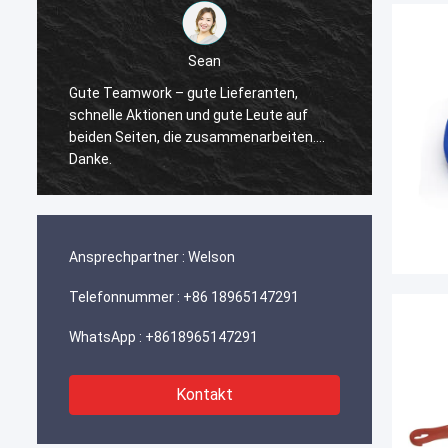
Sean
Gute Teamwork – gute Lieferanten,
Dank f
schnelle Aktionen und gute Leute auf
reagie
beiden Seiten, die zusammenarbeiten….
mit uns
Danke.
Gelege
finden 
Ansprechpartner :
Welson
Telefonnummer :
+86 18965147291
WhatsApp :
+8618965147291
Kontakt