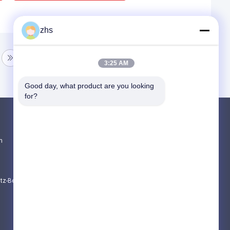
zhs
3:25 AM
Good day, what product are you looking 
for?
Produkte
n
Spritzen-Dienstleistungen
Plastikspritzen-Service
Doppelschuss-Spritzen
utz-Bestimmungen
Alle Kategorien