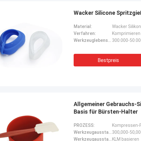
Wacker Silicone Spritzgie
Chris
Raffy
Material:
Wacker Silikon
ür genug sich interessieren zu
Ja erledigen Sie ausgeze
Verfahren:
Komprimieren
ren, denkt anders als und erneuert
danke Welson, i-undesra
Werkzeuglebensdauer:
300.000-50.0
 – hier wieder bei dieser
schwierig ist
nheit, zum dieser Alternative zu
– viel geschätzt von uns in RnD,
Bestpreis
Allgemeiner Gebrauchs-S
Basis für Bürsten-Halter
PROZESS:
Kompressen-F
Werkzeugausstattungsleben:
300,000-50,0
Werkzeugausstattungsbasis:
KLM basieren