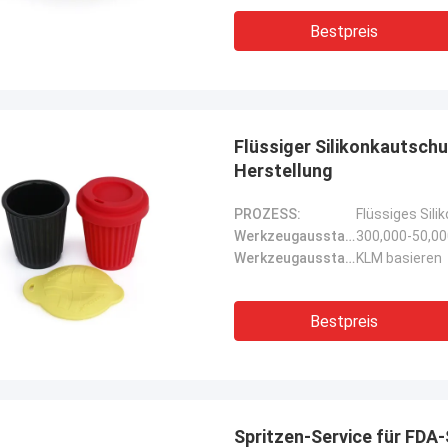
Bestpreis
Flüssiger Silikonkautschu
Herstellung
PROZESS:
Flüssiges Sili
Werkzeugausstattungsleben:
300,000-50,0
Werkzeugausstattungsbasis:
KLM basieren
Bestpreis
Spritzen-Service für FDA