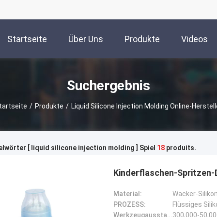
Startseite
Über Uns
Produkte
Videos
Suchergebnis
tartseite
/
Produkte
/
Liquid Silicone Injection Molding Online-Herstell
lwörter [ liquid silicone injection molding ] Spiel
18
produits.
Kinderflaschen-Spritzen-D
Material:
Wacker-Siliko
PROZESS:
Flüssiges Sili
Werkzeugausstattungsleben:
300,000-50,0