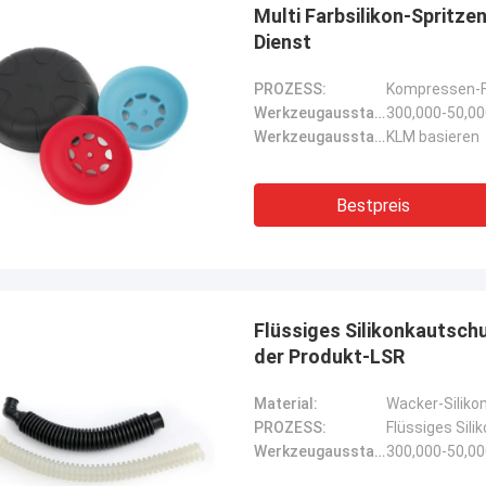
Multi Farbsilikon-Spritze
Dienst
PROZESS:
Kompressen-F
Werkzeugausstattungsleben:
300,000-50,0
Werkzeugausstattungsbasis:
KLM basieren
Bestpreis
Flüssiges Silikonkautsch
der Produkt-LSR
Material:
Wacker-Siliko
PROZESS:
Flüssiges Sili
Werkzeugausstattungsleben:
300,000-50,0