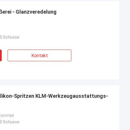
ßerei - Glanzveredelung
Receb
Der Kunde wünscht Sie ihr Produkt
ichnete Arbeit,
produzieren, weil sie mit den Ergebnissen
tnd, das es so
00 Schüsse
mit Ihren ehemaligen Produktionen froh
waren.
Kontakt
ilikon-Spritzen KLM-Werkzeugausstattungs-
ormteil
00 Schüsse