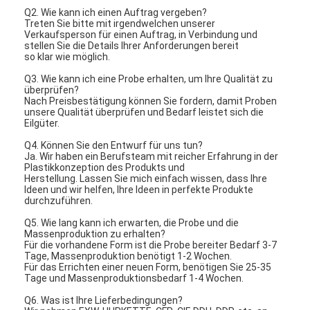
Einzelner Schuss-Spritzen
Q2. Wie kann ich einen Auftrag vergeben?
Treten Sie bitte mit irgendwelchen unserer
Verkaufsperson für einen Auftrag, in Verbindung und
Overmolding-Spritzen
stellen Sie die Details Ihrer Anforderungen bereit
so klar wie möglich.
Soem-Spritzen
Q3. Wie kann ich eine Probe erhalten, um Ihre Qualität zu
überprüfen?
fügen Sie Spritzen ein
Nach Preisbestätigung können Sie fordern, damit Proben
unsere Qualität überprüfen und Bedarf leistet sich die
Eilgüter.
Elektronik-Spritzen
Q4. Können Sie den Entwurf für uns tun?
Ja. Wir haben ein Berufsteam mit reicher Erfahrung in der
Silikon-Spritzen
Plastikkonzeption des Produkts und
Herstellung. Lassen Sie mich einfach wissen, dass Ihre
Ideen und wir helfen, Ihre Ideen in perfekte Produkte
Druckguss-Service
durchzuführen.
Q5. Wie lang kann ich erwarten, die Probe und die
Massenproduktion zu erhalten?
Für die vorhandene Form ist die Probe bereiter Bedarf 3-7
Tage, Massenproduktion benötigt 1-2 Wochen.
Für das Errichten einer neuen Form, benötigen Sie 25-35
Tage und Massenproduktionsbedarf 1-4 Wochen.
Q6. Was ist Ihre Lieferbedingungen?