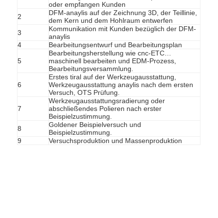
oder empfangen Kunden
DFM-anaylis auf der Zeichnung 3D, der Teillinie,
2
dem Kern und dem Hohlraum entwerfen
Kommunikation mit Kunden bezüglich der DFM-
3
anaylis
4
Bearbeitungsentwurf und Bearbeitungsplan
Bearbeitungsherstellung wie cnc-ETC…
5
maschinell bearbeiten und EDM-Prozess,
Bearbeitungsversammlung.
Erstes tiral auf der Werkzeugausstattung,
6
Werkzeugausstattung anaylis nach dem ersten
Versuch, OTS Prüfung.
Werkzeugausstattungsradierung oder
7
abschließendes Polieren nach erster
Beispielzustimmung.
Goldener Beispielversuch und
8
Beispielzustimmung.
9
Versuchsproduktion und Massenproduktion
Haus
Produkte
Videos