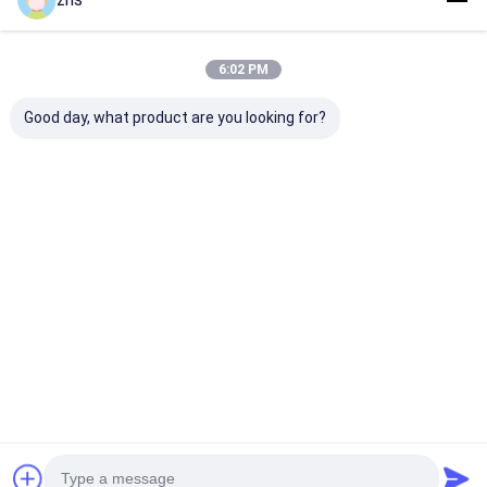
6:02 PM
Good day, what product are you looking for?
Electornic
Electornic
Spritzen des
Abdeckung des
Abdeckung des
einzelnen
Spritzens des
Spritzens des
Schusses/Schi
einzelnen
einzelnen Schusses
Oberfläche/Dr
Schusses/Farbe der
UVbehandlung/der
Beschaffenhei
Bestpreis
Bestpreis
Bestprei
leichten
Glanzfarbe/materielle
materiellen A
Berührung/Drucken/materielle
ABS
ABS
Startseite
Über uns
Kontakt
Desktop Site
Sitemap
Datenschutzrichtlinie
Qualität
Spritzen-Dienstleistungen
China Fabrik.Copyright © 2026
Xiamen Creator Technology. All Rights Reserved.