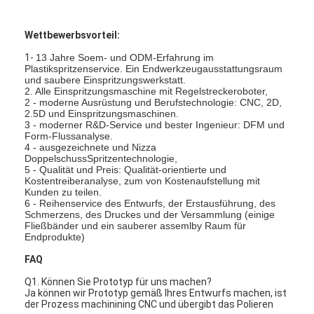
Über uns
Wettbewerbsvorteil:
Fabrik-Ausflug
1-
13 Jahre Soem- und ODM-Erfahrung im
Plastikspritzenservice. Ein Endwerkzeugausstattungsraum
Treten Sie mit uns in Verbindung
und saubere Einspritzungswerkstatt.
2. Alle Einspritzungsmaschine mit Regelstreckeroboter,
2 - moderne Ausrüstung und Berufstechnologie: CNC, 2D,
Fälle
2.5D und Einspritzungsmaschinen.
3 - moderner R&D-Service und bester Ingenieur: DFM und
Form-Flussanalyse.
Wir Reden Jetzt.
4 - ausgezeichnete und Nizza
DoppelschussSpritzentechnologie,
5 - Qualität und Preis: Qualität-orientierte und
Kostentreiberanalyse, zum von Kostenaufstellung mit
Kunden zu teilen.
Spritzen-Dienstleistungen
6 - Reihenservice des Entwurfs, der Erstausführung, des
Schmerzens, des Druckes und der Versammlung (einige
Fließbänder und ein sauberer assemlby Raum für
Plastikspritzen-Service
Endprodukte)
FAQ
Doppelschuss-Spritzen
Q1. Können Sie Prototyp für uns machen?
PräzisionsSpritzen
Ja können wir Prototyp gemäß Ihres Entwurfs machen, ist
der Prozess machinining CNC und übergibt das Polieren