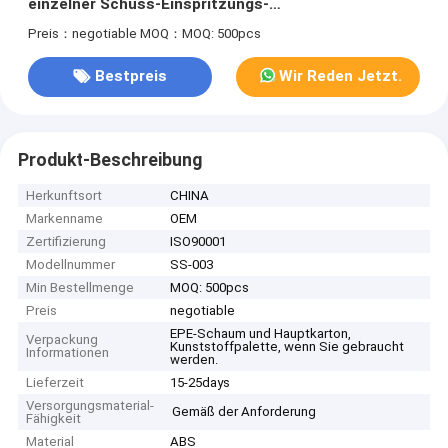
einzelner Schuss-Einspritzungs-
Gestaltungsdienstleistungen
Preis：negotiable
MOQ：MOQ: 500pcs
Bestpreis
Wir Reden Jetzt.
Produkt-Beschreibung
Herkunftsort
CHINA
Markenname
OEM
Zertifizierung
ISO90001
Modellnummer
SS-003
Min Bestellmenge
MOQ: 500pcs
Preis
negotiable
EPE-Schaum und Hauptkarton,
Verpackung
Kunststoffpalette, wenn Sie gebraucht
Informationen
werden.
Lieferzeit
15-25days
Versorgungsmaterial-
Gemäß der Anforderung
Fähigkeit
Material
ABS