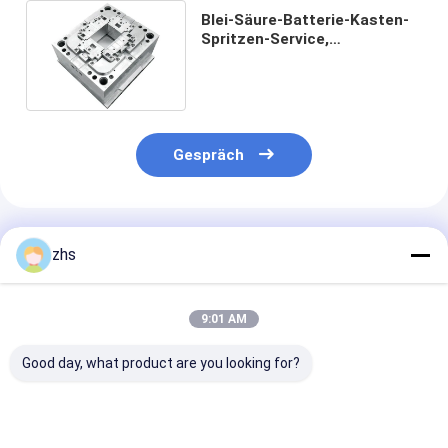
Blei-Säure-Batterie-Kasten-
Spritzen-Service,
kundenspezifische Form-
Dienstleistungen im
Designbereich
Gespräch
Empfohlene Produkte
zhs
9:01 AM
Good day, what product are you looking for?
Doppelschusseinspritzungsmaschine
Professioneller
Spritzen-