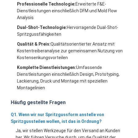
Einzelner Schuss-Spritzen
Professionelle Technologie:
Erweiterte F&E-
Dienstleistungen einschließlich DFM und Mold Flow
Overmolding-Spritzen
Analysis
Dual-Shot-Technologie:
Hervorragende Dual-Shot-
Soem-Spritzen
Spritzgussfähigkeiten
Qualität & Preis:
Qualitätsorientierter Ansatz mit
fügen Sie Spritzen ein
Kostentreiberanalyse zur gemeinsamen Nutzung von
Kostensenkungsvorteilen
Elektronik-Spritzen
Komplette Dienstleistungen:
Umfassende
Silikon-Spritzen
Dienstleistungen einschließlich Design, Prototyping,
Lackierung, Druck und Montage mit speziellen
Druckguss-Service
Montagelinien
Häufig gestellte Fragen
Q1. Wenn wir nur Spritzgussform anstelle von
Spritzgussteilen wollen, ist das in Ordnung?
Ja, wir stellen Werkzeuge für den Versand an Kunden
her. Wir führen Versuche durch, um die Qualität der