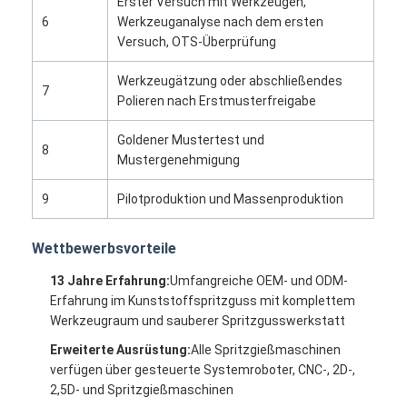
Erster Versuch mit Werkzeugen,
Über uns
6
Werkzeuganalyse nach dem ersten
Versuch, OTS-Überprüfung
Fabrik-Ausflug
Werkzeugätzung oder abschließendes
7
Treten Sie mit uns in Verbindung
Polieren nach Erstmusterfreigabe
Fälle
Goldener Mustertest und
8
Mustergenehmigung
Wir Reden Jetzt.
9
Pilotproduktion und Massenproduktion
Wettbewerbsvorteile
Spritzen-Dienstleistungen
13 Jahre Erfahrung:
Umfangreiche OEM- und ODM-
Plastikspritzen-Service
Erfahrung im Kunststoffspritzguss mit komplettem
Werkzeugraum und sauberer Spritzgusswerkstatt
Doppelschuss-Spritzen
Erweiterte Ausrüstung:
Alle Spritzgießmaschinen
verfügen über gesteuerte Systemroboter, CNC-, 2D-,
PräzisionsSpritzen
2,5D- und Spritzgießmaschinen