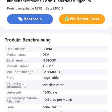
kundenspezifische Form-Dienstleistungen im
Designbereich
Preis：negotiable
MOQ：Satz MOQ 1
Bestpreis
Wir Reden Jetzt.
Produkt-Beschreibung
Herkunftsort
CHINA
Markenname
OEM
Zertifizierung
ISO90001
Modellnummer
TL-007
Min Bestellmenge
Satz MOQ 1
Preis
negotiable
Verpackung
Metallpaletten
Informationen
Lieferzeit
45-50days
Versorgungsmaterial-
10 Sätze pro Monat
Fähigkeit
Ende
hohe Politur