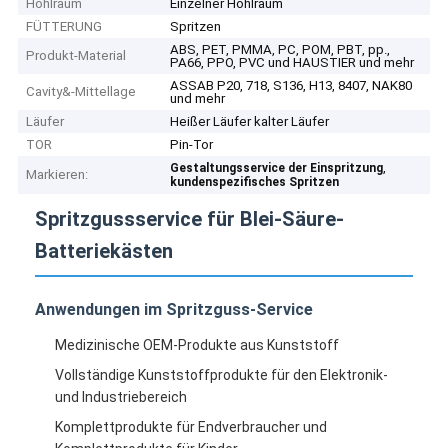
Hohlraum
Einzelner Hohlraum
FÜTTERUNG
Spritzen
ABS, PET, PMMA, PC, POM, PBT, pp.,
Produkt-Material
PA66, PPO, PVC und HAUSTIER und mehr
ASSAB P20, 718, S136, H13, 8407, NAK80
Cavity&-Mittellage
und mehr
Läufer
Heißer Läufer kalter Läufer
TOR
Pin-Tor
,
Gestaltungsservice der Einspritzung
Markieren:
kundenspezifisches Spritzen
Spritzgussservice für Blei-Säure-
Batteriekästen
Anwendungen im Spritzguss-Service
Medizinische OEM-Produkte aus Kunststoff
Vollständige Kunststoffprodukte für den Elektronik-
und Industriebereich
Komplettprodukte für Endverbraucher und