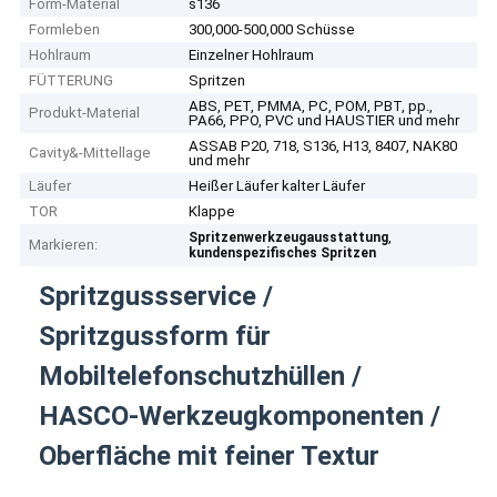
Form-Material
s136
Formleben
300,000-500,000 Schüsse
Hohlraum
Einzelner Hohlraum
FÜTTERUNG
Spritzen
ABS, PET, PMMA, PC, POM, PBT, pp.,
Produkt-Material
PA66, PPO, PVC und HAUSTIER und mehr
ASSAB P20, 718, S136, H13, 8407, NAK80
Cavity&-Mittellage
und mehr
Läufer
Heißer Läufer kalter Läufer
TOR
Klappe
,
Spritzenwerkzeugausstattung
Markieren:
kundenspezifisches Spritzen
Spritzgussservice /
Spritzgussform für
Mobiltelefonschutzhüllen /
HASCO-Werkzeugkomponenten /
Oberfläche mit feiner Textur