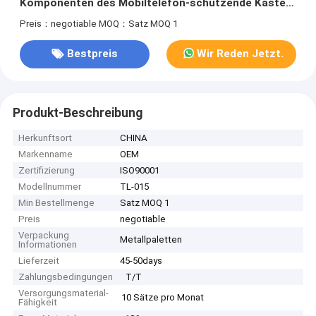
Komponenten des Mobiltelefon-schützende Kasten-
Spritzen-/HASCO/feine Beschaffenheits-Oberfläche
Preis：negotiable
MOQ：Satz MOQ 1
Bestpreis
Wir Reden Jetzt.
Produkt-Beschreibung
Herkunftsort
CHINA
Markenname
OEM
Zertifizierung
ISO90001
Modellnummer
TL-015
Min Bestellmenge
Satz MOQ 1
Preis
negotiable
Verpackung
Metallpaletten
Informationen
Lieferzeit
45-50days
Zahlungsbedingungen
T/T
Versorgungsmaterial-
10 Sätze pro Monat
Fähigkeit