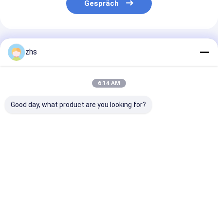
Gespräch
Empfohlene Produkte
zhs
6:14 AM
Good day, what product are you looking for?
Doppelschusseinspritzungsmaschine
Professioneller
Mobiltelefon-
Spritzgießdienst ±
vordere Kaste
0,01mm Toleranz,
Spritzen-Serv
500k-1M Schüsse
mit
Schimmellebensdauer
Hochglanzpoli
Bestpreis
Bestpreis
Bestprei
Oberfläche
Startseite
Über uns
Kontakt
Desktop Site