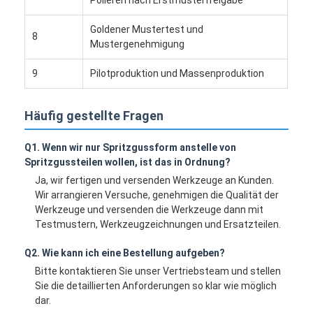
Einzelner Schuss-Spritzen
Goldener Mustertest und
8
Overmolding-Spritzen
Mustergenehmigung
Soem-Spritzen
9
Pilotproduktion und Massenproduktion
fügen Sie Spritzen ein
Häufig gestellte Fragen
Elektronik-Spritzen
Q1. Wenn wir nur Spritzgussform anstelle von
Spritzgussteilen wollen, ist das in Ordnung?
Silikon-Spritzen
Ja, wir fertigen und versenden Werkzeuge an Kunden.
Druckguss-Service
Wir arrangieren Versuche, genehmigen die Qualität der
Werkzeuge und versenden die Werkzeuge dann mit
Testmustern, Werkzeugzeichnungen und Ersatzteilen.
Q2. Wie kann ich eine Bestellung aufgeben?
Bitte kontaktieren Sie unser Vertriebsteam und stellen
Sie die detaillierten Anforderungen so klar wie möglich
dar.