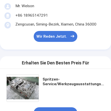
Mr. Welson
+86 18965147291
Zengcuoan, Siming-Bezirk, Xiamen, China 36000
Wir Reden Jetzt.
Erhalten Sie Den Besten Preis Für
Spritzen-
Service/Werkzeugausstattungs-
Komponenten des Mobiltelefon-
schützende Kasten-
Spritzen-/HASCO/feine
Beschaffenheits-Oberfläche