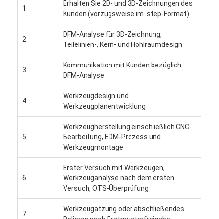
Erhalten Sie 2D- und 3D-Zeichnungen des
1
Über uns
Kunden (vorzugsweise im .step-Format)
Fabrik-Ausflug
DFM-Analyse für 3D-Zeichnung,
2
Teilelinien-, Kern- und Hohlraumdesign
Treten Sie mit uns in Verbindung
Kommunikation mit Kunden bezüglich
3
Fälle
DFM-Analyse
Wir Reden Jetzt.
Werkzeugdesign und
4
Werkzeugplanentwicklung
Werkzeugherstellung einschließlich CNC-
5
Bearbeitung, EDM-Prozess und
Spritzen-Dienstleistungen
Werkzeugmontage
Plastikspritzen-Service
Erster Versuch mit Werkzeugen,
6
Werkzeuganalyse nach dem ersten
Doppelschuss-Spritzen
Versuch, OTS-Überprüfung
PräzisionsSpritzen
Werkzeugätzung oder abschließendes
7
Polieren nach Erstmusterfreigabe