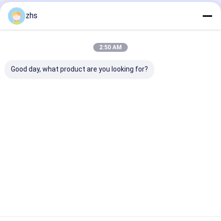
Empfohlene Produkte
zhs
2:50 AM
Good day, what product are you looking for?
ABS
Kundenspezifischer
Zusammengeb
Plastikeinspritzungs-
Plastikspritzen-
Plastikbadezi
Gestaltungsservices
Service,
Produkt-Sprit
für
zusammengebaute
hält das gefüh
zusammengebaute
Badezimmer-
CER instand
Bestpreis
Bestpreis
Bestprei
Toiletten-Produkte
Produkt-Form-
Dienstleistungen im
Designbereich
Startseite
Über uns
Kontakt
Desktop Site
Sitemap
Datenschutzrichtlinie
Qualität
Spritzen-Dienstleistungen
China Fabrik.Copyright © 2026
Xiamen Creator Technology. All Rights Reserved.