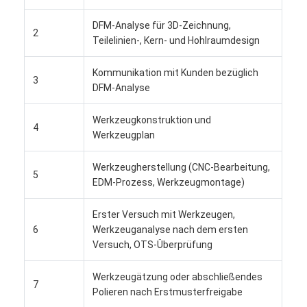
Über uns
DFM-Analyse für 3D-Zeichnung,
2
Teilelinien-, Kern- und Hohlraumdesign
Fabrik-Ausflug
Kommunikation mit Kunden bezüglich
Treten Sie mit uns in Verbindung
3
DFM-Analyse
Fälle
Werkzeugkonstruktion und
4
Wir Reden Jetzt.
Werkzeugplan
Werkzeugherstellung (CNC-Bearbeitung,
5
EDM-Prozess, Werkzeugmontage)
Spritzen-Dienstleistungen
Erster Versuch mit Werkzeugen,
Plastikspritzen-Service
6
Werkzeuganalyse nach dem ersten
Versuch, OTS-Überprüfung
Doppelschuss-Spritzen
Werkzeugätzung oder abschließendes
7
PräzisionsSpritzen
Polieren nach Erstmusterfreigabe