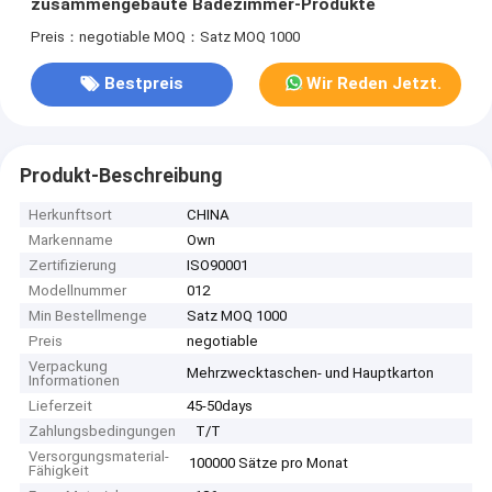
zusammengebaute Badezimmer-Produkte
Preis：negotiable
MOQ：Satz MOQ 1000
Bestpreis
Wir Reden Jetzt.
Produkt-Beschreibung
Herkunftsort
CHINA
Markenname
Own
Zertifizierung
ISO90001
Modellnummer
012
Min Bestellmenge
Satz MOQ 1000
Preis
negotiable
Verpackung
Mehrzwecktaschen- und Hauptkarton
Informationen
Lieferzeit
45-50days
Zahlungsbedingungen
T/T
Versorgungsmaterial-
100000 Sätze pro Monat
Fähigkeit