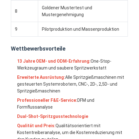
Einzelner Schuss-Spritzen
Goldener Mustertest und
8
Mustergenehmigung
Overmolding-Spritzen
9
Pilotproduktion und Massenproduktion
Soem-Spritzen
fügen Sie Spritzen ein
Wettbewerbsvorteile
Elektronik-Spritzen
13 Jahre OEM- und ODM-Erfahrung:
One-Stop-
Werkzeugraum und saubere Spritzwerkstatt
Silikon-Spritzen
Erweiterte Ausrüstung:
Alle Spritzgießmaschinen mit
gesteuerten Systemrobotern, CNC-, 2D-, 2,5D- und
Druckguss-Service
Spritzgießmaschinen
Professioneller F&E-Service:
DFM und
Formflussanalyse
Dual-Shot-Spritzgusstechnologie
Qualität und Preis:
Qualitätsorientiert mit
Kostentreiberanalyse, um die Kostenreduzierung mit