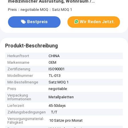
medizinischer Ausrüstung, Wohnraum /
Hochpolnische Injektionsformung nach Maßgabe /
Preis：negotiable
MOQ：Satz MOQ 1
Warmlauf / Kaltlauf
Bestpreis
Wir Reden Jetzt.
Produkt-Beschreibung
Herkunftsort
CHINA
Markenname
OEM
Zertifizierung
ISO90001
Modellnummer
TL-013
Min Bestellmenge
Satz MOQ 1
Preis
negotiable
Verpackung
Metallpaletten
Informationen
Lieferzeit
45-50days
Zahlungsbedingungen
T/T
Versorgungsmaterial-
10 Sätze pro Monat
Fähigkeit