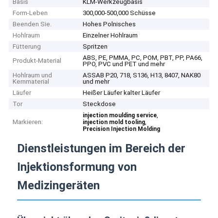
Basis
KLM-Werkzeugbasis
Form-Leben
300,000-500,000 Schüsse
Beenden Sie.
Hohes Polnisches
Hohlraum
Einzelner Hohlraum
Fütterung
Spritzen
ABS, PE, PMMA, PC, POM, PBT, PP, PA66,
Produkt-Material
PPO, PVC und PET und mehr
Hohlraum und
ASSAB P20, 718, S136, H13, 8407, NAK80
Kernmaterial
und mehr
Läufer
Heißer Läufer kalter Läufer
Tor
Steckdose
,
injection moulding service
Markieren:
,
injection mold tooling
Precision Injection Molding
Dienstleistungen im Bereich der
Injektionsformung von
Medizingeräten