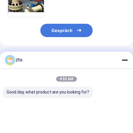
medizinischer Ausrüstung,
Wohnraum / Hochpolnische
Injektionsformung nach Maßgabe
/ Warmlauf / Kaltlauf
Gespräch
Empfohlene Produkte
zhs
9:52 AM
Good day, what product are you looking for?
Doppelschusseinspritzungsmaschine
Professioneller
Spritzen-
Spritzgießdienst ±
Service/Werkz
0,01mm Toleranz,
Komponenten 
500k-1M Schüsse
Mobiltelefon-
Schimmellebensdauer
schützende Ka