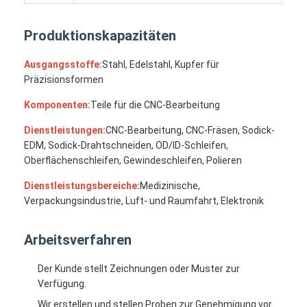
Einzelner Schuss-Spritzen
Produktionskapazitäten
Overmolding-Spritzen
Ausgangsstoffe:
Stahl, Edelstahl, Kupfer für
Soem-Spritzen
Präzisionsformen
fügen Sie Spritzen ein
Komponenten:
Teile für die CNC-Bearbeitung
Elektronik-Spritzen
Dienstleistungen:
CNC-Bearbeitung, CNC-Fräsen, Sodick-
EDM, Sodick-Drahtschneiden, OD/ID-Schleifen,
Silikon-Spritzen
Oberflächenschleifen, Gewindeschleifen, Polieren
Dienstleistungsbereiche:
Medizinische,
Druckguss-Service
Verpackungsindustrie, Luft- und Raumfahrt, Elektronik
Arbeitsverfahren
Der Kunde stellt Zeichnungen oder Muster zur
Verfügung.
Wir erstellen und stellen Proben zur Genehmigung vor