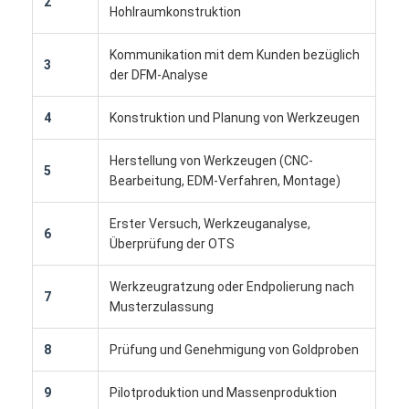
2
Hohlraumkonstruktion
Über uns
Kommunikation mit dem Kunden bezüglich
Fabrik-Ausflug
3
der DFM-Analyse
Treten Sie mit uns in Verbindung
4
Konstruktion und Planung von Werkzeugen
Fälle
Herstellung von Werkzeugen (CNC-
5
Wir Reden Jetzt.
Bearbeitung, EDM-Verfahren, Montage)
Erster Versuch, Werkzeuganalyse,
6
Überprüfung der OTS
Spritzen-Dienstleistungen
Werkzeugratzung oder Endpolierung nach
7
Plastikspritzen-Service
Musterzulassung
Doppelschuss-Spritzen
8
Prüfung und Genehmigung von Goldproben
PräzisionsSpritzen
9
Pilotproduktion und Massenproduktion