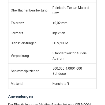
Polnisch, Textur, Malerei
Oberflächenbearbeitung
usw.
Toleranz
±0,02 mm
Formart
Injektion
Dienstleistungen
OEM/ODM
Standardkarton für die
Verpackung
Ausfuhr
500,000-1,0001.000
Schimmelpilzleben
Schüsse
Haus
Material
Kunststoff
Produkte
Anwendungen
Videos
Der Plastic Injection Molding Service ist eine OEM/ODM-