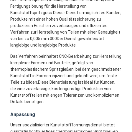
Über uns
Fertigungslösung für die Herstellung von
Kunststoffspritzguss.Dieser Dienst ermöglicht es Kunden,
Fabrik-Ausflug
Produkte mit einer hohen Qualitätssicherung zu
produzieren.Es ist ein zuverlässiges und effizientes
Treten Sie mit uns in Verbindung
Verfahren zur Herstellung von Teilen mit einer Genauigkeit
von bis zu 0,005 mm.000Der Dienst gewährleistet
Fälle
langlebige und langlebige Produkte.
Das Verfahren beinhaltet CNC-Bearbeitung zur Herstellung
Wir Reden Jetzt.
komplexer Formen und Bauteile, gefolgt von
thermoplastischem Spritzgießen, bei dem geschmolzener
Kunststoff in Formen injiziert und gekühlt wird, um feste
Teile zu bilden.Diese Dienstleistung ist ideal für Kunden,
Spritzen-Dienstleistungen
die eine zuverlässige, kostengünstige Produktion von
Kunststoffteilen mit engen Toleranzen und komplizierten
Plastikspritzen-Service
Details benötigen.
Doppelschuss-Spritzen
Anpassung
PräzisionsSpritzen
Unser spezialisierter Kunststoffformungsdienst bietet
qualitativ hochwertiges thermoplastisches Spritzgießen