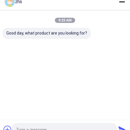
zhs
9:25 AM
Good day, what product are you looking for?
ABS
Kundenspezifischer
PlastikS136
Plastikeinspritzungs-
Plastikspritzen-
spritzen-Servi
Gestaltungsservices
Service,
Glanz-Oberflä
für
zusammengebaute
zusammengeb
zusammengebaute
Badezimmer-
Badezimmer-
Bestpreis
Bestpreis
Bestprei
Toiletten-Produkte
Produkt-Form-
Produkte
Dienstleistungen im
Designbereich
Startseite
Über uns
Kontakt
Desktop Site
Sitemap
Datenschutzrichtlinie
Qualität
Spritzen-Dienstleistungen
China Fabrik.Copyright © 2026
Xiamen Creator Technology. All Rights Reserved.