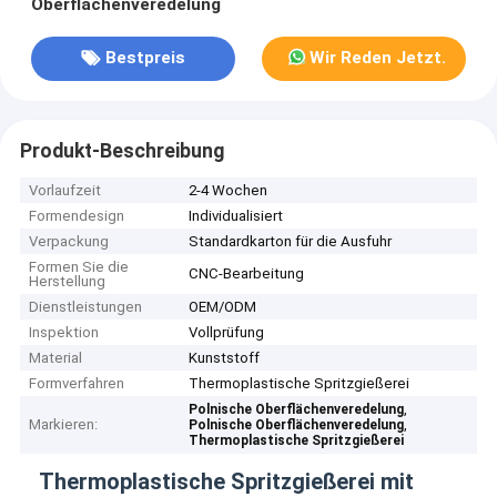
Oberflächenveredelung
Bestpreis
Wir Reden Jetzt.
Produkt-Beschreibung
Vorlaufzeit
2-4 Wochen
Formendesign
Individualisiert
Verpackung
Standardkarton für die Ausfuhr
Formen Sie die
CNC-Bearbeitung
Herstellung
Dienstleistungen
OEM/ODM
Inspektion
Vollprüfung
Material
Kunststoff
Formverfahren
Thermoplastische Spritzgießerei
,
Polnische Oberflächenveredelung
Markieren:
,
Polnische Oberflächenveredelung
Thermoplastische Spritzgießerei
Thermoplastische Spritzgießerei mit