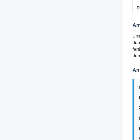
D
An
Uns
dur
fer
dur
An