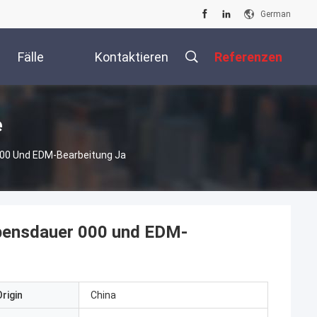
German
Fälle
Kontaktieren
Referenzen
Sie Uns
e
000 Und EDM-Bearbeitung Ja
ebensdauer 000 und EDM-
rigin
China