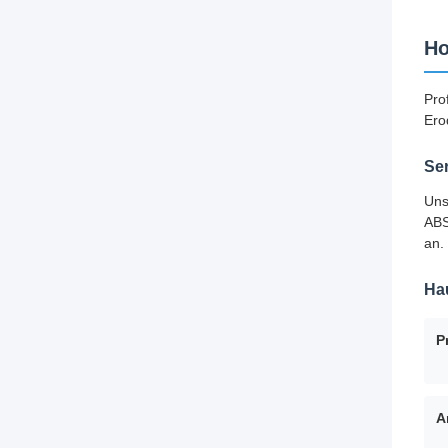
Ho
Pro
Ero
Se
Uns
ABS
an.
Ha
P
A