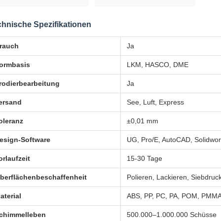
chnische Spezifikationen
rauch
Ja
ormbasis
LKM, HASCO, DME
rodierbearbeitung
Ja
ersand
See, Luft, Express
oleranz
±0,01 mm
esign-Software
UG, Pro/E, AutoCAD, Solidwo
orlaufzeit
15-30 Tage
berflächenbeschaffenheit
Polieren, Lackieren, Siebdruc
aterial
ABS, PP, PC, PA, POM, PMMA
chimmelleben
500.000–1.000.000 Schüsse