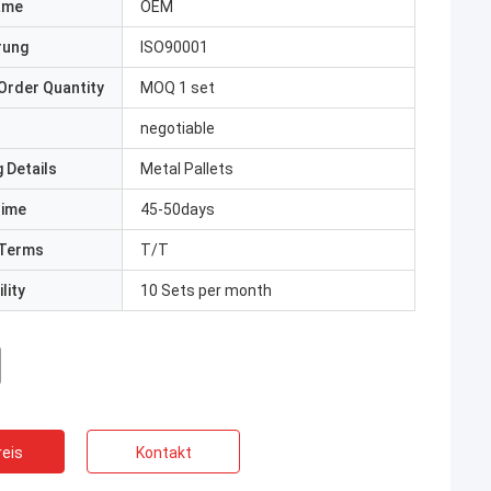
ame
OEM
erung
ISO90001
Order Quantity
MOQ 1 set
negotiable
 Details
Metal Pallets
Time
45-50days
Terms
T/T
lity
10 Sets per month
eis
Kontakt