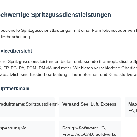
chwertige Spritzgussdienstleistungen
fessionelle Spritzgussdienstleistungen mit einer Formlebensdauer von
dierbearbeitung.
rviceübersicht
ere Spritzgussdienstleistungen bieten umfassende thermoplastische Sp
, PP, PC, PA, POM, PMMA und mehr. Wir bieten verschiedene Oberfläc
 Zusätzlich sind Erodierbearbeitung, Thermoformen und Kunststoffvera
uptmerkmale
roduktname:
Spritzgussdienstleistungen
Versand:
See, Luft, Express
Mate
PA,
npassung:
Ja
Design-Software:
UG,
Pro/E, AutoCAD, Solidworks