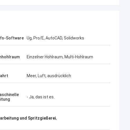
Receb
Der Kunde wünscht Sie ihr Produkt
ichnete Arbeit,
produzieren, weil sie mit den Ergebnissen
tnd, das es so
fs-Software
Ug, Pro/E, AutoCAD, Solidworks
mit Ihren ehemaligen Produktionen froh
waren.
nhohlraum
Einzelner Hohlraum, Multi-Hohlraum
fahrt
Meer, Luft, ausdrücklich
schinelle
- Ja, das ist es.
itung
rbeitung und Spritzgießerei
,