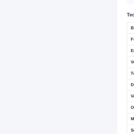
Te
B
F
E
V
T
D
V
O
M
S