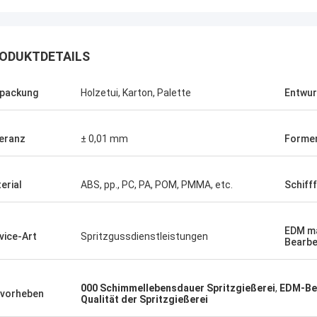
Chris
Raffy
ODUKTDETAILS
ür genug sich interessieren zu
Ja erledigen Sie ausgeze
ren, denkt anders als und erneuert
danke Welson, i-undesra
packung
Holzetui, Karton, Palette
Entwur
 – hier wieder bei dieser
schwierig ist
nheit, zum dieser Alternative zu
– viel geschätzt von uns in RnD,
eranz
± 0,01 mm
Forme
erial
ABS, pp., PC, PA, POM, PMMA, etc.
Schiff
EDM ma
vice-Art
Spritzgussdienstleistungen
Bearbe
000 Schimmellebensdauer Spritzgießerei
,
EDM-Bea
vorheben
Qualität der Spritzgießerei