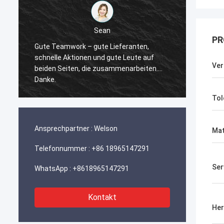
Sean
PR
Gute Teamwork – gute Lieferanten,
Dank f
schnelle Aktionen und gute Leute auf
reagie
Ver
beiden Seiten, die zusammenarbeiten….
mit uns
Danke.
Gelege
finden 
Tol
Ansprechpartner :
Welson
Mat
Telefonnummer :
+86 18965147291
Ser
WhatsApp :
+8618965147291
Kontakt
Her