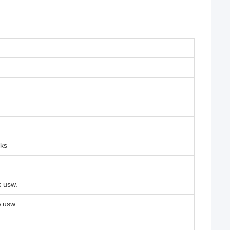
rks
k usw.
 usw.