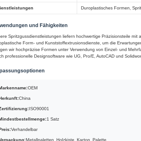
ienstleistungen
Duroplastisches Formen, Spri
wendungen und Fähigkeiten
ere Spritzgussdienstleistungen liefern hochwertige Präzisionsteile mit
oplastische Form- und Kunststoffextrusionsdienste, um die Erwartungen
tigen wir hochpräzise Formen unter Verwendung von Einzel- und Meh
ch professionelle Designsoftware wie UG, Pro/E, AutoCAD und Solidwo
passungsoptionen
Markenname:
OEM
Herkunft:
China
Zertifizierung:
ISO90001
Mindestbestellmenge:
1 Satz
Preis:
Verhandelbar
Verpackung:
Metallpaletten, Holzkiste, Karton, Palette