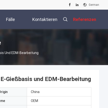
German
Fälle
Kontaktieren
Referenzen
Sie Uns
e
asis Und EDM-Bearbeitung
DME-Gießbasis und EDM-Bearbeitung
rigin
China
ame
OEM