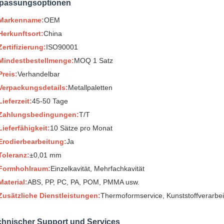
passungsoptionen
Markenname:
OEM
Herkunftsort:
China
Zertifizierung:
ISO90001
Mindestbestellmenge:
MOQ 1 Satz
Preis:
Verhandelbar
Verpackungsdetails:
Metallpaletten
Lieferzeit:
45-50 Tage
Zahlungsbedingungen:
T/T
Lieferfähigkeit:
10 Sätze pro Monat
Erodierbearbeitung:
Ja
Toleranz:
±0,01 mm
Formhohlraum:
Einzelkavität, Mehrfachkavität
Material:
ABS, PP, PC, PA, POM, PMMA usw.
Zusätzliche Dienstleistungen:
Thermoformservice, Kunststoffverarbei
chnischer Support und Services