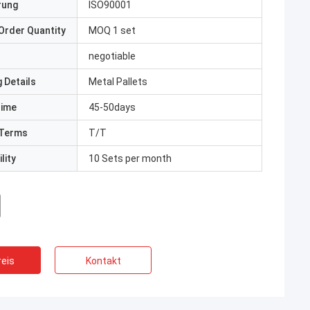
erung
ISO90001
Order Quantity
MOQ 1 set
negotiable
 Details
Metal Pallets
Time
45-50days
Terms
T/T
lity
10 Sets per month
eis
Kontakt