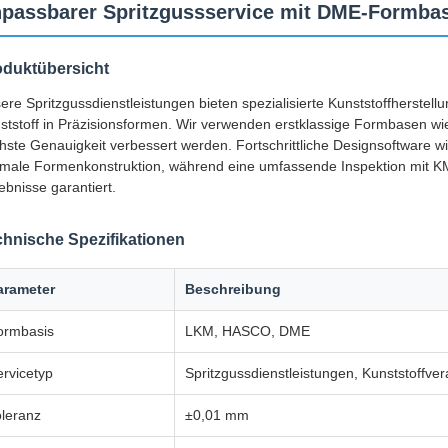
passbarer Spritzgussservice mit DME-Formba
oduktübersicht
ere Spritzgussdienstleistungen bieten spezialisierte Kunststoffherst
ststoff in Präzisionsformen. Wir verwenden erstklassige Formbasen 
hste Genauigkeit verbessert werden. Fortschrittliche Designsoftware w
imale Formenkonstruktion, während eine umfassende Inspektion mit K
ebnisse garantiert.
chnische Spezifikationen
arameter
Beschreibung
ormbasis
LKM, HASCO, DME
ervicetyp
Spritzgussdienstleistungen, Kunststoffver
oleranz
±0,01 mm