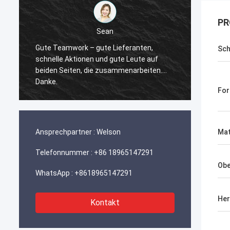
PR
Sean
Gute Teamwork – gute Lieferanten,
Dank f
Sch
schnelle Aktionen und gute Leute auf
reagie
beiden Seiten, die zusammenarbeiten….
mit uns
Danke.
Gelege
Fo
finden 
Ansprechpartner :
Welson
Mat
Telefonnummer :
+86 18965147291
Obe
WhatsApp :
+8618965147291
Her
Kontakt