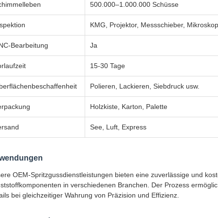
chimmelleben
500.000–1.000.000 Schüsse
spektion
KMG, Projektor, Messschieber, Mikroskop
NC-Bearbeitung
Ja
rlaufzeit
15-30 Tage
berflächenbeschaffenheit
Polieren, Lackieren, Siebdruck usw.
erpackung
Holzkiste, Karton, Palette
ersand
See, Luft, Express
wendungen
ere OEM-Spritzgussdienstleistungen bieten eine zuverlässige und kost
ststoffkomponenten in verschiedenen Branchen. Der Prozess ermöglich
ails bei gleichzeitiger Wahrung von Präzision und Effizienz.