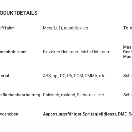
ODUKTDETAILS
Chris
Raffy
ür genug sich interessieren zu
ifffahrt
Meer, Luft, ausdrücklich
Tole
Ja erledigen Sie ausgeze
ren, denkt anders als und erneuert
danke Welson, i-undesra
 – hier wieder bei dieser
schwierig ist
nheit, zum dieser Alternative zu
Masc
rmenhohlraum
Einzelner Hohlraum, Multi-Hohlraum
Bear
– viel geschätzt von uns in RnD,
Mas
erial
ABS, pp., PC, PA, POM, PMMA, etc.
Schi
rflächenbearbeitung
Polnisch, malend, Siebdruck, etc.
Schi
vorheben
Anpassungsfähiger Spritzgießdienst
,
DME-Ser