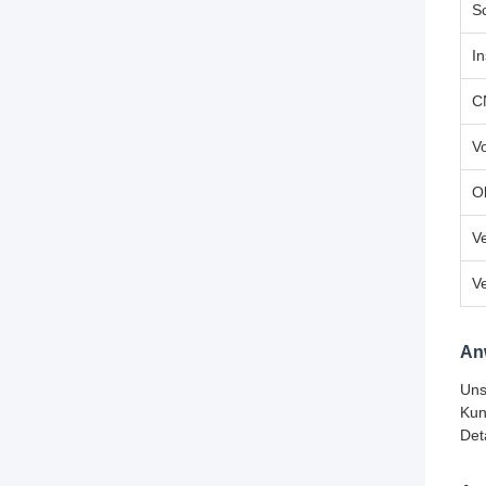
S
In
C
Vo
O
V
V
An
Uns
Kun
Det