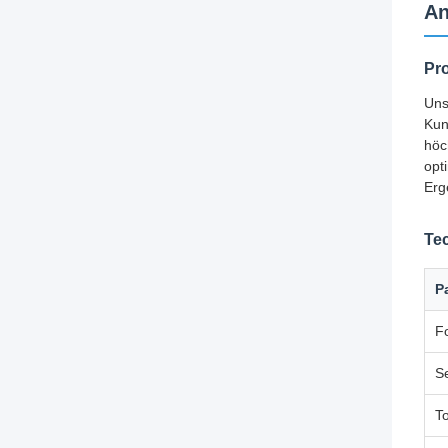
An
Pr
Uns
Kun
höc
opt
Erg
Te
P
F
S
T