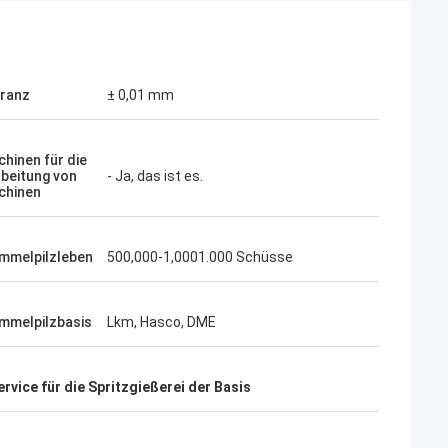
Receb
Der Kunde wünscht Sie ihr Produkt
ranz
± 0,01 mm
ichnete Arbeit,
produzieren, weil sie mit den Ergebnissen
tnd, das es so
mit Ihren ehemaligen Produktionen froh
waren.
hinen für die
beitung von
- Ja, das ist es.
chinen
mmelpilzleben
500,000-1,0001.000 Schüsse
mmelpilzbasis
Lkm, Hasco, DME
vice für die Spritzgießerei der Basis