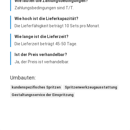
Wie lauten die Zahlungsbedingungen?
Einzelner Schuss-Spritzen
Zahlungsbedingungen sind T/T.
Overmolding-Spritzen
Wie hoch ist die Lieferkapazität?
Die Lieferfähigkeit beträgt 10 Sets pro Monat.
Soem-Spritzen
Wie lange ist die Lieferzeit?
fügen Sie Spritzen ein
Die Lieferzeit beträgt 45-50 Tage.
Ist der Preis verhandelbar?
Elektronik-Spritzen
Ja, der Preis ist verhandelbar.
Silikon-Spritzen
Umbauten:
Druckguss-Service
kundenspezifisches Spritzen
Spritzenwerkzeugausstattung
Gestaltungsservice der Einspritzung