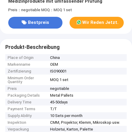
Medizinprodukte mit umfassender Prüfung
Preis：negotiable
MOQ：MOQ 1 set
Bestpreis
Wir Reden Jetzt.
Produkt-Beschreibung
Place of Origin
China
Markenname
OEM
Zertifizierung
ISO90001
Minimum Order
MOQ 1 set
Quantity
Preis
negotiable
Packaging Details
Metal Pallets
Delivery Time
45-50days
Payment Terms
T/T
Supply Ability
10 Sets per month
Inspektion
CMM, Projektor, Klemm, Mikroskop usw.
Verpackung
Holzetui, Karton, Palette