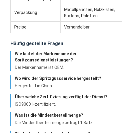
Über uns
Metallpaletten, Holzkisten,
Verpackung
Kartons, Paletten
Fabrik-Ausflug
Preise
Verhandelbar
Treten Sie mit uns in Verbindung
Häufig gestellte Fragen
Fälle
Wie lautet der Markenname der
Wir Reden Jetzt.
Spritzgussdienstleistungen?
Der Markenname ist OEM.
Wo wird der Spritzgussservice hergestellt?
Spritzen-Dienstleistungen
Hergestellt in China.
Über welche Zertifizierung verfügt der Dienst?
Plastikspritzen-Service
ISO90001-zertifiziert.
Doppelschuss-Spritzen
Was ist die Mindestbestellmenge?
Die Mindestbestellmenge beträgt 1 Satz.
PräzisionsSpritzen