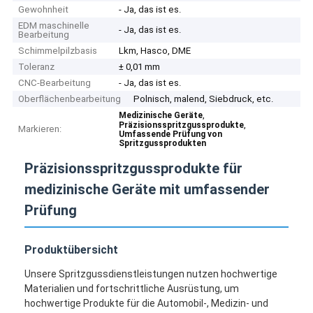
Gewohnheit
- Ja, das ist es.
EDM maschinelle
- Ja, das ist es.
Bearbeitung
Schimmelpilzbasis
Lkm, Hasco, DME
Toleranz
± 0,01 mm
CNC-Bearbeitung
- Ja, das ist es.
Oberflächenbearbeitung
Polnisch, malend, Siebdruck, etc.
,
Medizinische Geräte
,
Präzisionsspritzgussprodukte
Markieren:
Umfassende Prüfung von
Spritzgussprodukten
Präzisionsspritzgussprodukte für
medizinische Geräte mit umfassender
Prüfung
Produktübersicht
Unsere Spritzgussdienstleistungen nutzen hochwertige
Materialien und fortschrittliche Ausrüstung, um
hochwertige Produkte für die Automobil-, Medizin- und