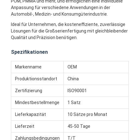
POM, PMMA und mehr, und ermöglichen eine individuelle
Anpassung für verschiedene Anwendungen in der
Automobil-, Medizin- und Konsumgüterindustrie.
Ideal für Unternehmen, die kosteneffiziente, zuverlässige
Lösungen für die Großserienfertigung mit gleichbleibender
Qualität und Präzision benötigen.
Spezifikationen
Markenname
OEM
Produktionsstandort
China
Zertifizierung
ISO90001
Mindestbestellmenge
1 Satz
Haus
Lieferkapazität
10 Sätze pro Monat
Produkte
Lieferzeit
45-50 Tage
Videos
Zahlungsbedingungen
T/T