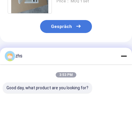
Price： MOQ 1 set
Gespräch
Empfohlene Produkte
zhs
3:53 PM
Good day, what product are you looking for?
Doppelschusseinspritzungsmaschine
Professioneller
Spritzen-
Spritzgießdienst ±
Service/Werkz
0,01mm Toleranz,
Komponenten 
500k-1M Schüsse
Mobiltelefon-
Schimmellebensdauer
schützende Ka
Bestpreis
Bestpreis
Bestprei