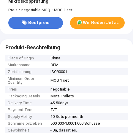
Mikroskopprüfung
Preis：negotiable
MOQ：MOQ 1 set
Bestpreis
Wir Reden Jetzt.
Produkt-Beschreibung
Place of Origin
China
Markenname
OEM
Zertifizierung
ISO90001
Minimum Order
MOQ 1 set
Quantity
Preis
negotiable
Packaging Details
Metal Pallets
Delivery Time
45-50days
Payment Terms
T/T
Supply Ability
10 Sets per month
Schimmelpilzleben
500,000-1,0001.000 Schüsse
Gewohnheit
- Ja, das ist es.