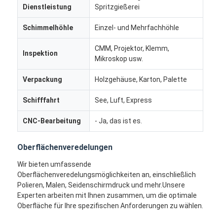
Dienstleistung
Spritzgießerei
Schimmelhöhle
Einzel- und Mehrfachhöhle
CMM, Projektor, Klemm,
Inspektion
Mikroskop usw.
Verpackung
Holzgehäuse, Karton, Palette
Schifffahrt
See, Luft, Express
CNC-Bearbeitung
- Ja, das ist es.
Oberflächenveredelungen
Wir bieten umfassende
Haus
Oberflächenveredelungsmöglichkeiten an, einschließlich
Polieren, Malen, Seidenschirmdruck und mehr.Unsere
Produkte
Experten arbeiten mit Ihnen zusammen, um die optimale
Oberfläche für Ihre spezifischen Anforderungen zu wählen.
Videos