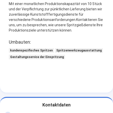
Einzelner Schuss-Spritzen
Mit einer monatlichen Produktionskapazität von 10 Stück
und der Verpflichtung zur pünktlichen Lieferung bieten wir
Overmolding-Spritzen
zuverlässige Kunststofffertigungsdienste für
verschiedene Produktionsanforderungen.Kontaktieren Sie
uns, um zu besprechen, wie unsere Spritzgießdienste Ihre
Soem-Spritzen
Produktionsziele unterstützen können.
fügen Sie Spritzen ein
Umbauten:
Elektronik-Spritzen
kundenspezifisches Spritzen
Spritzenwerkzeugausstattung
Gestaltungsservice der Einspritzung
Silikon-Spritzen
Druckguss-Service
Kontaktdaten