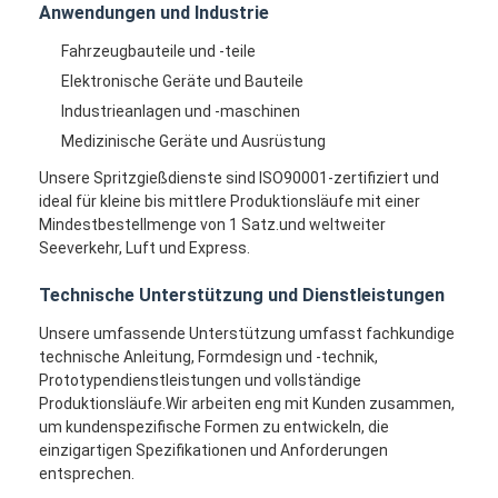
Anwendungen und Industrie
Über uns
Fahrzeugbauteile und -teile
Fabrik-Ausflug
Elektronische Geräte und Bauteile
Industrieanlagen und -maschinen
Treten Sie mit uns in Verbindung
Medizinische Geräte und Ausrüstung
Fälle
Unsere Spritzgießdienste sind ISO90001-zertifiziert und
ideal für kleine bis mittlere Produktionsläufe mit einer
Wir Reden Jetzt.
Mindestbestellmenge von 1 Satz.und weltweiter
Seeverkehr, Luft und Express.
Technische Unterstützung und Dienstleistungen
Spritzen-Dienstleistungen
Unsere umfassende Unterstützung umfasst fachkundige
technische Anleitung, Formdesign und -technik,
Plastikspritzen-Service
Prototypendienstleistungen und vollständige
Produktionsläufe.Wir arbeiten eng mit Kunden zusammen,
Doppelschuss-Spritzen
um kundenspezifische Formen zu entwickeln, die
einzigartigen Spezifikationen und Anforderungen
PräzisionsSpritzen
entsprechen.