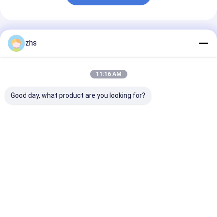
Empfohlene Produkte
zhs
11:16 AM
Good day, what product are you looking for?
Doppelschusseinspritzungsmaschine
Professioneller
Spritzen-
Spritzgießdienst ±
Service/Werkz
0,01mm Toleranz,
Komponenten 
500k-1M Schüsse
Mobiltelefon-
Schimmellebensdauer
schützende Ka
Bestpreis
Bestpreis
Bestprei
Spritzen-/HAS
Beschaffenhei
Oberfläche
Startseite
Über uns
Kontakt
Desktop Site
Sitemap
Datenschutzrichtlinie