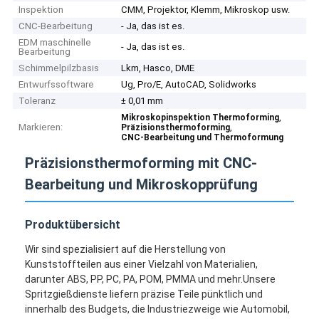
Inspektion
CMM, Projektor, Klemm, Mikroskop usw.
CNC-Bearbeitung
- Ja, das ist es.
EDM maschinelle
- Ja, das ist es.
Bearbeitung
Schimmelpilzbasis
Lkm, Hasco, DME
Entwurfssoftware
Ug, Pro/E, AutoCAD, Solidworks
Toleranz
± 0,01 mm
,
Mikroskopinspektion Thermoforming
Markieren:
,
Präzisionsthermoforming
CNC-Bearbeitung und Thermoformung
Präzisionsthermoforming mit CNC-
Bearbeitung und Mikroskopprüfung
Produktübersicht
Wir sind spezialisiert auf die Herstellung von
Kunststoffteilen aus einer Vielzahl von Materialien,
darunter ABS, PP, PC, PA, POM, PMMA und mehr.Unsere
Spritzgießdienste liefern präzise Teile pünktlich und
innerhalb des Budgets, die Industriezweige wie Automobil,