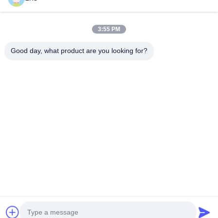
Unsere Kategorien
3:55 PM
Good day, what product are you looking for?
Spritzen-
Plastikspritzen-
Doppelschuss-
Dienstleistungen
Service
Spritzen
Startseite
Über uns
Kontakt
Desktop Site
Sitemap
Datenschutzrichtlinie
Qualität
Spritzen-Dienstleistungen
China Fabrik.Copyright © 2026
Xiamen Creator Technology. All Rights Reserved.