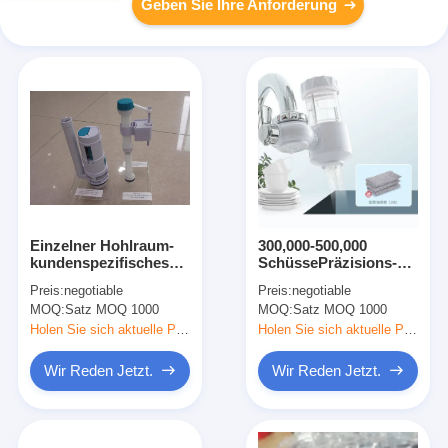
Geben Sie Ihre Anforderung
Einzelner Hohlraum-
300,000-500,000
kundenspezifisches
SchüssePräzisions-
Plastikformteil für
Kunststoffspritzgießerei
Preis:
negotiable
Preis:
negotiable
Hochglanz-Ende
MOQ:
Satz MOQ 1000
MOQ:
Satz MOQ 1000
zusammengebaute
Plastikprodukte
Holen Sie sich aktuelle Preis
Holen Sie sich aktuelle Preis
Wir Reden Jetzt.
Wir Reden Jetzt.