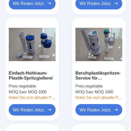
Wir Reden Jetzt.
Wir Reden Jetzt.
Einfach-Hohlraum-
Berufsplastikspritzen-
Plastik-Spritzgießerei
Service für
zusammengebaute
Preis:
negotiable
Preis:
negotiable
Wasser-Behälter-
MOQ:
Satz MOQ 1000
MOQ:
Satz MOQ 1000
Installation
Holen Sie sich aktuelle Preis
Holen Sie sich aktuelle Preis
Wir Reden Jetzt.
Wir Reden Jetzt.