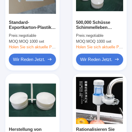
Über uns
Fabrik-Ausflug
Standard-
500,000 Schüsse
Exportkarton-Plastik-
Schimmelleben
Treten Sie mit uns in Verbindung
Injektionsservice mit
Kunststoff
Preis:
negotiable
Preis:
negotiable
2-4 Wochen
Spritzgießerei Malerei
MOQ:
MOQ 1000 set
MOQ:
MOQ 1000 set
Vorlaufzeit
fertig
Fälle
Holen Sie sich aktuelle Preis
Holen Sie sich aktuelle Preis
Wir Reden Jetzt.
Wir Reden Jetzt.
Wir Reden Jetzt.
Spritzen-Dienstleistungen
Plastikspritzen-Service
Doppelschuss-Spritzen
PräzisionsSpritzen
Herstellung von
Rationalisieren Sie