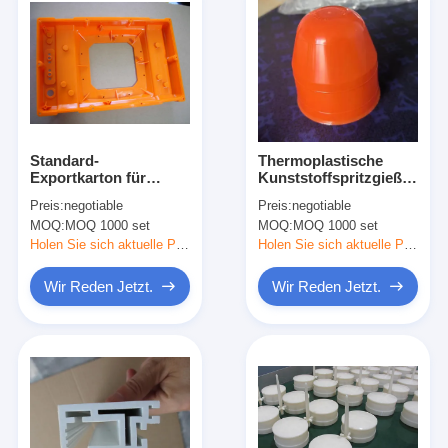
Standard-
Thermoplastische
Exportkarton für
Kunststoffspritzgießerei
Kunststoffspritzgießerei
500.000-1,000,000
Preis:
negotiable
Preis:
negotiable
Schüsse Schimmelpilz
MOQ:
MOQ 1000 set
MOQ:
MOQ 1000 set
Leben
Holen Sie sich aktuelle Preis
Holen Sie sich aktuelle Preis
Wir Reden Jetzt.
Wir Reden Jetzt.
Haus
Produkte
Videos