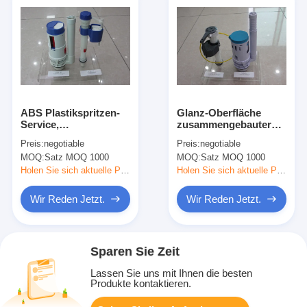
ABS Plastikspritzen-
Glanz-Oberfläche
Service,
zusammengebauter
kundenspezifische
Plastikeinlaß und
Preis:
negotiable
Preis:
negotiable
Plastikeinspritzungs-
Ablassventil-Spritzen-
MOQ:
Satz MOQ 1000
MOQ:
Satz MOQ 1000
Gestaltungsdienstleistungen
Werkzeugausstattung
Holen Sie sich aktuelle Preis
Holen Sie sich aktuelle Preis
Wir Reden Jetzt.
Wir Reden Jetzt.
Sparen Sie Zeit
Lassen Sie uns mit Ihnen die besten
Produkte kontaktieren.