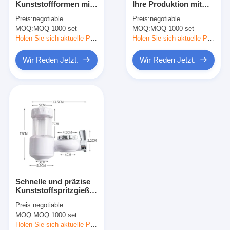
Kunststoffformen mit
Ihre Produktion mit
Einzelner Schuss-Spritzen
OEM/ODM-Service-
der Herstellung von
Preis:
negotiable
Preis:
negotiable
Lösungen und
Kunststoffformen
MOQ:
Overmolding-Spritzen
MOQ 1000 set
MOQ:
MOQ 1000 set
professionellem
Service
Holen Sie sich aktuelle Preis
Holen Sie sich aktuelle Preis
Soem-Spritzen
Wir Reden Jetzt.
Wir Reden Jetzt.
fügen Sie Spritzen ein
Elektronik-Spritzen
Silikon-Spritzen
Druckguss-Service
Schnelle und präzise
Kunststoffspritzgießerei
mit Oberflächenfarbe
Preis:
negotiable
MOQ:
MOQ 1000 set
Holen Sie sich aktuelle Preis