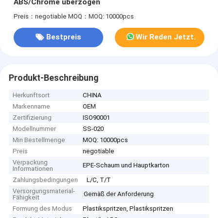
ABS/Chrome überzogen
Preis：negotiable
MOQ：MOQ: 10000pcs
Bestpreis
Wir Reden Jetzt.
Produkt-Beschreibung
Herkunftsort
CHINA
Markenname
OEM
Zertifizierung
ISO90001
Modellnummer
SS-020
Min Bestellmenge
MOQ: 10000pcs
Preis
negotiable
Verpackung
EPE-Schaum und Hauptkarton
Informationen
Zahlungsbedingungen
L/C, T/T
Versorgungsmaterial-
Gemäß der Anforderung
Fähigkeit
Formung des Modus
Plastikspritzen, Plastikspritzen