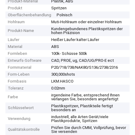
Produkt-Material
Plastik, ABS
Produkt
Spritzen
Oberflächenbehandlung
Polnisch
Hohlraum
Muti-Hohlraum oder einzelner Hohlraum
Kundengebundenes Plastikspritzen der
Produkt-Name
hohen Präzision
Läufer
Heißer Läufer kalter Läufer
Material
ABS
Formleben
100k- Schüsse 500k
Entwurfs-Software
CAD, PROE, ug, CAD/UG/PRO-E ect
Formmaterial
P20/718/738/NAK80/S136/2738/2316
Form-Leben
300,000shots
Formbasis
LKM.HASCO
Toleranz
0.02mm
irgendeine Farbe, entsprechend Ihnen
Farbe
verlangen Sie, besonders angefertigt
Plastikspritzen, Plastikteile fertigt
Schlüsselwort
besonders an
industriell, alle Arten Gerät/viele
Verwendung
Plastikprodukte, Spritzen
Prüfen Sie durch CMM, Vollprüfung, bevor
Qualitätskontrolle
Sie versenden