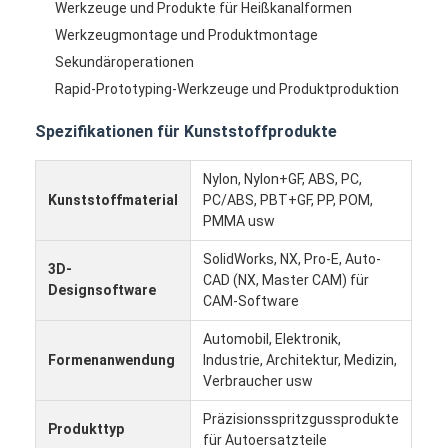
Werkzeuge und Produkte für Heißkanalformen
Über uns
Werkzeugmontage und Produktmontage
Sekundäroperationen
Fabrik-Ausflug
Rapid-Prototyping-Werkzeuge und Produktproduktion
Treten Sie mit uns in Verbindung
Spezifikationen für Kunststoffprodukte
Fälle
Nylon, Nylon+GF, ABS, PC,
Wir Reden Jetzt.
Kunststoffmaterial
PC/ABS, PBT+GF, PP, POM,
PMMA usw
SolidWorks, NX, Pro-E, Auto-
3D-
CAD (NX, Master CAM) für
Spritzen-Dienstleistungen
Designsoftware
CAM-Software
Plastikspritzen-Service
Automobil, Elektronik,
Formenanwendung
Industrie, Architektur, Medizin,
Doppelschuss-Spritzen
Verbraucher usw
PräzisionsSpritzen
Präzisionsspritzgussprodukte
Produkttyp
für Autoersatzteile