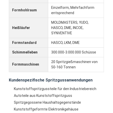
Einzelner Schuss-Spritzen
Einzelform, Mehrfachform
Formhohlraum
entsprechend
Overmolding-Spritzen
MOLDMASTERS, YUDO,
Soem-Spritzen
Heißläufer
HASCO, DME, INCOE,
SYNVENTIVE
fügen Sie Spritzen ein
Formstandard
HASCO, LKM, DME
Elektronik-Spritzen
Schimmelleben
300.000-3.000.000 Schüsse
Silikon-Spritzen
20 Spritzgießmaschinen von
Formmaschinen
50-160 Tonnen
Druckguss-Service
Kundenspezifische Spritzgussanwendungen
Kunststoffspritzgussteile für den Industriebereich
Autoteile aus Kunststoffspritzguss
Spritzgegossene Haushaltsgegenstände
Kunststoffgeformte Elektronikgehäuse