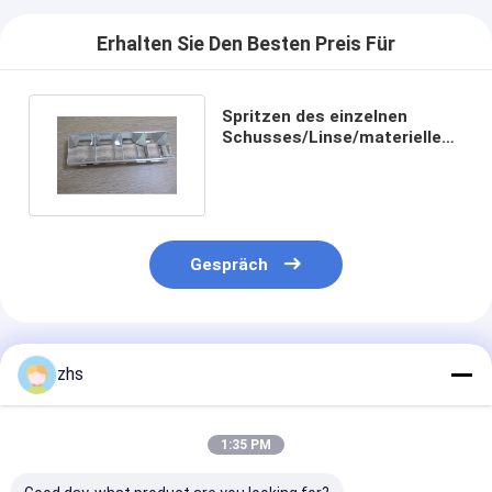
Erhalten Sie Den Besten Preis Für
Spritzen des einzelnen
Schusses/Linse/materielle
ABS/Chrome überzogen
Gespräch
Empfohlene Produkte
zhs
1:35 PM